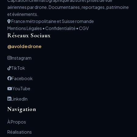
Captation cinématographique au sol et prises de vue
aériennes par drone. Documentaires, reportages, patrimoine
et événements.
France métropolitaine et Suisse romande
Mentions Légales
•
Confidentialité
•
CGV
Réseaux Sociaux
@avoldedrone
Instagram
TikTok
Facebook
YouTube
LinkedIn
Navigation
À Propos
Réalisations